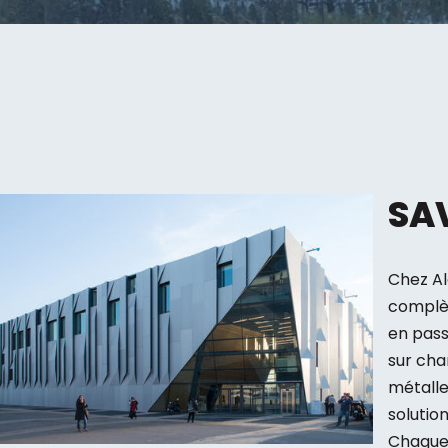
SA
Chez Al
complèt
en pass
sur cha
métalle
solutio
Chaque 