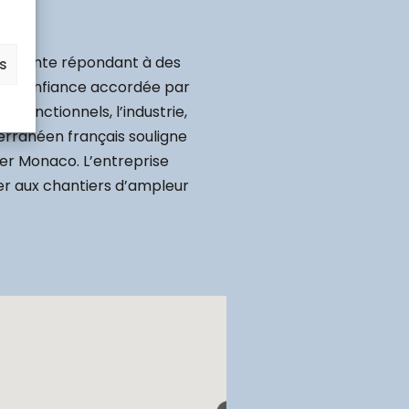
référente répondant à des
es
 la confiance accordée par
s fonctionnels, l’industrie,
iterranéen français souligne
ier Monaco. L’entreprise
er aux chantiers d’ampleur
3