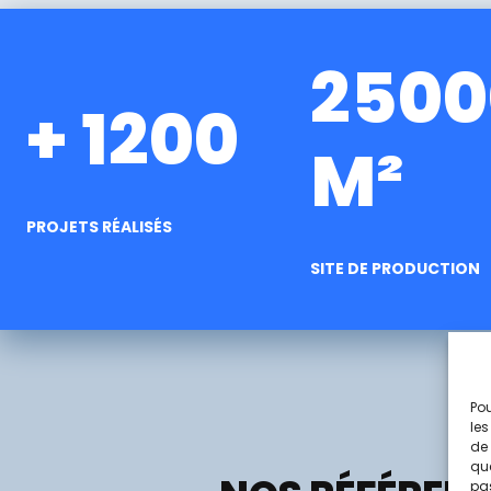
2500
+ 1200
M²
PROJETS RÉALISÉS
SITE DE PRODUCTION
Pou
les
de 
que
pas