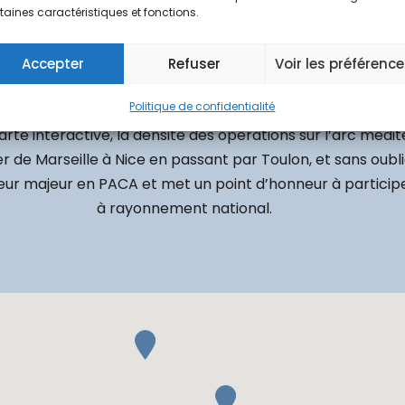
CES
taines caractéristiques et fonctions.
ets d’envergure dans la région SUD, c’est une entreprise 
Accepter
Refuser
Voir les préférenc
ns dans ses spécialités. Son empreinte locale témoigne de
Politique de confidentialité
iés tels que l’éducation, la santé, le tertiaire, les ouvrage
e carte interactive, la densité des opérations sur l’arc méd
er de Marseille à Nice en passant par Toulon, et sans oubl
cteur majeur en PACA et met un point d’honneur à particip
à rayonnement national.