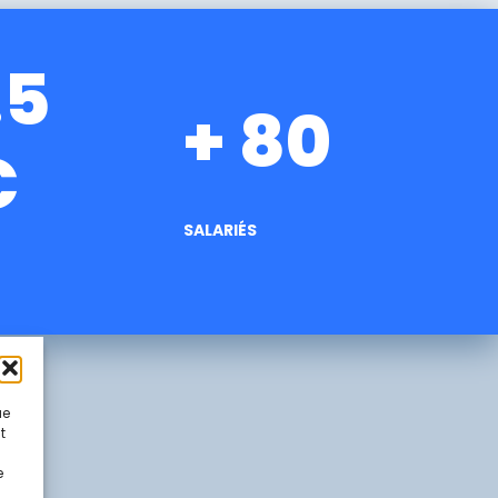
.5
+ 80
€
SALARIÉS
ue
t
e