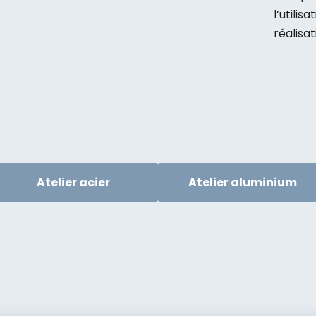
l’utili
réalisat
Atelier acier
Atelier aluminium