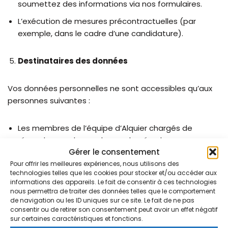
soumettez des informations via nos formulaires.
L’exécution de mesures précontractuelles (par
exemple, dans le cadre d’une candidature).
Destinataires des données
Vos données personnelles ne sont accessibles qu’aux
personnes suivantes :
Les membres de l’équipe d’Alquier chargés de
répondre aux demandes ou de gérer les
Gérer le consentement
candidatures.
Pour offrir les meilleures expériences, nous utilisons des
Les prestataires techniques responsables de
technologies telles que les cookies pour stocker et/ou accéder aux
l’hébergement et de la maintenance du site, dans le
informations des appareils. Le fait de consentir à ces technologies
nous permettra de traiter des données telles que le comportement
respect de leur engagement de confidentialité.
de navigation ou les ID uniques sur ce site. Le fait de ne pas
consentir ou de retirer son consentement peut avoir un effet négatif
sur certaines caractéristiques et fonctions.
Vos données ne sont ni vendues ni partagées à des