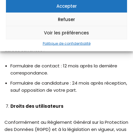
tiers sans votre consentement préalable, sauf si la loi
Accepter
l’exige.
Refuser
Durée de conservation
Voir les préférences
Vos données personnelles sont conservées selon les
Politique de confidentialité
durées suivantes :
Formulaire de contact : 12 mois après la dernière
correspondance.
Formulaire de candidature : 24 mois après réception,
sauf opposition de votre part.
Droits des utilisateurs
Conformément au Règlement Général sur la Protection
des Données (RGPD) et à la législation en vigueur, vous