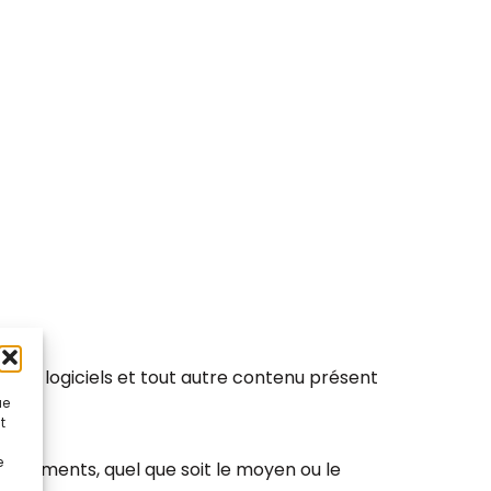
 sons, logiciels et tout autre contenu présent
ue
t
e
es éléments, quel que soit le moyen ou le