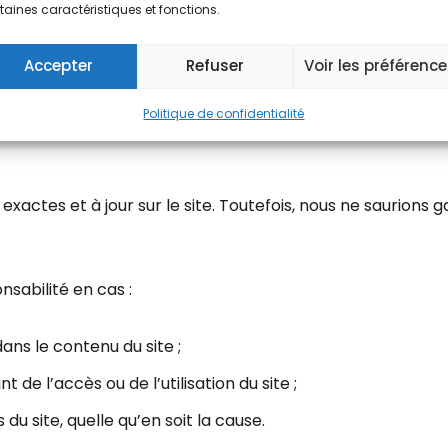
on écrite préalable de Alquier.
taines caractéristiques et fonctions.
 de l’un de ses éléments sera considérée comme constitut
Accepter
Refuser
Voir les préférenc
.335-2 et suivants du Code de la Propriété Intellectuelle.
Politique de confidentialité
exactes et à jour sur le site. Toutefois, nous ne saurions 
sabilité en cas :
ans le contenu du site ;
de l’accès ou de l’utilisation du site ;
u site, quelle qu’en soit la cause.