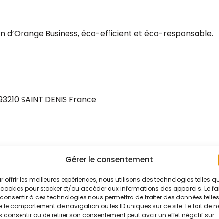
 d’Orange Business, éco-efficient et éco-responsable.
, 93210 SAINT DENIS France
Gérer le consentement
e, ainsi que les textes, images, graphiques, logos, icônes,
r offrir les meilleures expériences, nous utilisons des technologies telles q
uier ou de ses partenaires.
 cookies pour stocker et/ou accéder aux informations des appareils. Le fai
consentir à ces technologies nous permettra de traiter des données telles
 le comportement de navigation ou les ID uniques sur ce site. Le fait de n
tion, publication ou adaptation, totale ou partielle, de c
 consentir ou de retirer son consentement peut avoir un effet négatif sur