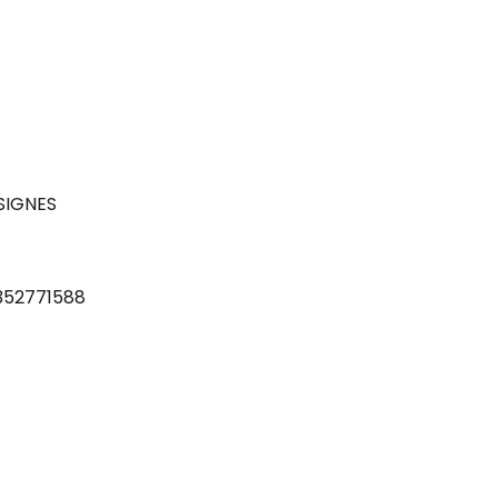
 SIGNES
352771588