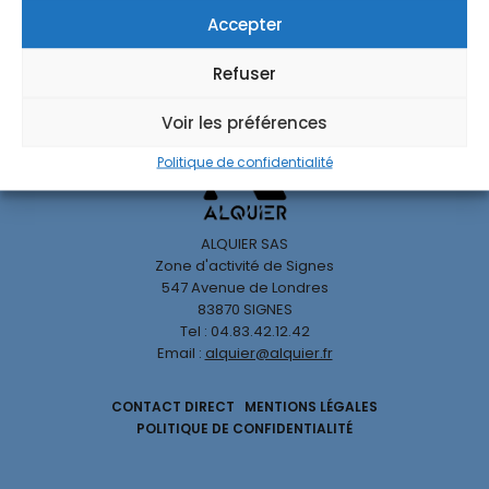
Accepter
Refuser
Voir les préférences
Politique de confidentialité
ALQUIER SAS
Zone d'activité de Signes
547 Avenue de Londres
83870 SIGNES
Tel : 04.83.42.12.42
Email :
alquier@alquier.fr
CONTACT DIRECT
MENTIONS LÉGALES
POLITIQUE DE CONFIDENTIALITÉ