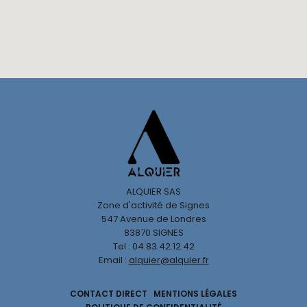
ALQUIER SAS
Zone d'activité de Signes
547 Avenue de Londres
83870 SIGNES
Tel : 04.83.42.12.42
Email :
alquier@alquier.fr
CONTACT DIRECT
MENTIONS LÉGALES