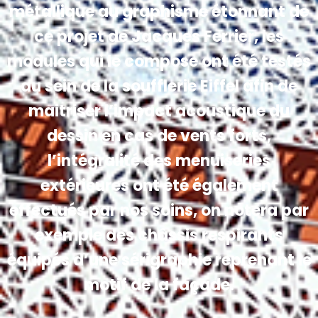
métallique au graphisme étonnant de
ce projet de Jacques Ferrier, les
modules qui le compose ont été testés
au sein de la soufflerie Eiffel afin de
maitriser l’impact acoustique du
dessin en cas de vents forts,
l’intégralité des menuiseries
extérieures ont été également
effectués par nos soins, on notera par
exemple des châssis respirants
équipés d’une sérigraphie reprenant le
motif de la façade.