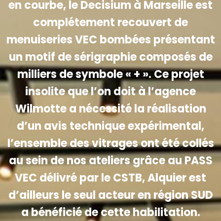
en courbe, le Decisium à Marseille est
complétement recouvert de
menuiseries VEC bombées présentant
un motif de sérigraphie composés de
milliers de symbole « + ». Ce projet
insolite que l’on doit à l’agence
Wilmotte a nécessité la réalisation
d’un avis technique expérimental,
l’ensemble des vitrages ont été collés
au sein de nos ateliers grâce au PASS
VEC délivré par le CSTB, Alquier est
d’ailleurs le seul acteur en région SUD
a bénéficié de cette habilitation.