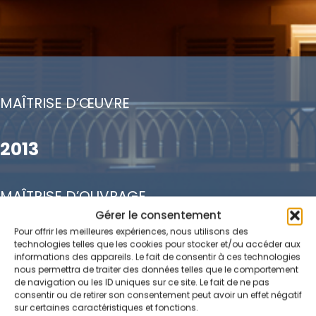
MAÎTRISE D’ŒUVRE
2013
MAÎTRISE D’OUVRAGE
Gérer le consentement
Pour offrir les meilleures expériences, nous utilisons des
HOTEL DE PARIS SAINT-TROPEZ
technologies telles que les cookies pour stocker et/ou accéder aux
informations des appareils. Le fait de consentir à ces technologies
nous permettra de traiter des données telles que le comportement
de navigation ou les ID uniques sur ce site. Le fait de ne pas
consentir ou de retirer son consentement peut avoir un effet négatif
sur certaines caractéristiques et fonctions.